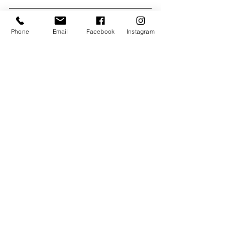
3 ćwiczenia, które 
Phone
Email
Facebook
Instagram
pomogą odkryć Twoją 
markę
Przygotowaliśmy 3 proste ćwiczenia, 
dzięki którym lepiej nazwiesz swoją 
markę i od razu wykorzystasz to w 
swoich działaniach marketingowych.
Pobieram