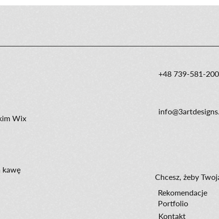
+48 739-581-200
info@3artdesign
kim Wix
 kawę
​Chcesz, żeby Twoj
Rekomendacje
Portfolio
Kontakt