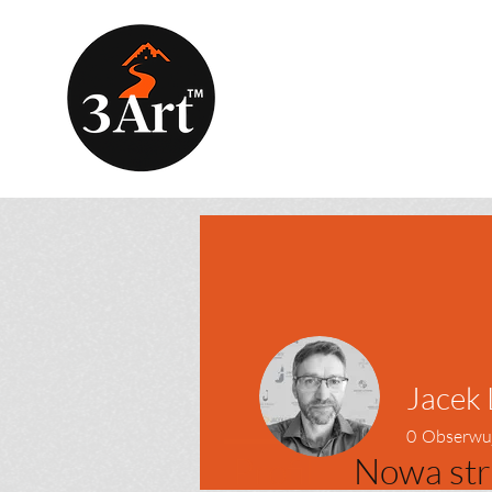
Jacek 
0
Obserwu
Profil
Nowa str