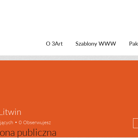
O 3Art
Szablony WWW
Pak
Litwin
jących
0
Obserwujesz
ona publiczna