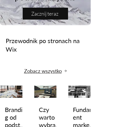
Zacznij teraz
Przewodnik po stronach na
Wix
Zobacz wszystko
Brandin
Czy
Fundam
g od
warto
ent
podsta
wybrać
marketi