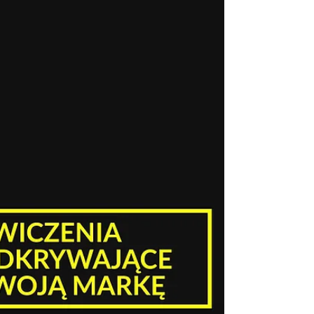
Autentyczne zdjęcia marki pokazują ludzi,
miejsce i sposób pracy dokładnie tak, jak
wygląda to na co dzień. W czasie, gdy
internet zalewają stocki i obrazy tworzone
przez AI, własne fotografie stają się
jednym z najcenniejszych elementów
komunikacji – pomagają zbudować
zaufanie, opowiedzieć historię i odróżnić
Twoją firmę od reszty.