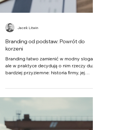
Jacek Litwin
Branding od podstaw: Powrót do
korzeni
Branding łatwo zamienić w modny slogan,
ale w praktyce decydują o nim rzeczy dużo
bardziej przyziemne: historia firmy, jej
wartości, sposób pracy i to, co klient widzi
na co dzień. Ten tekst 3Art to spokojny
powrót do podstaw brandingu w 2026
roku – dla małych i średnich
przedsiębiorców, którzy chcą budować
markę na zaufaniu, a nie na trikach.