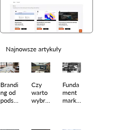
Najnowsze artykuły
Brandi
Czy
Funda
ng od
warto
ment
podsta
wybra
marke
w:
ć Wix
tingu
Powró
do
małej
t do
budow
firmy.