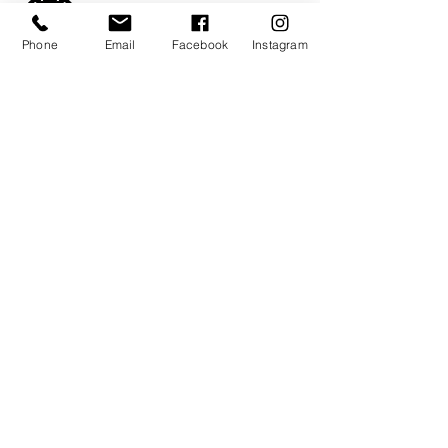
Uczestniczymy w programie
partnerskim Wix
Phone
Email
Facebook
Instagram
Doceniasz nasze porady?
Postaw nam kawę
Jacek Litwin
©
2013-2026
by 3Art
+48 739-581-200
info@3artdesigns.com
Warszawa, Trójmiasto &
Polska Online
​Chcesz, żeby Twoja strona też działała