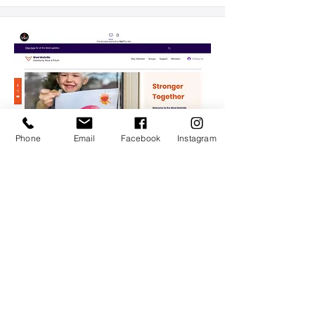
Phone
Email
Facebook
Instagram
Blog i forum społeczności
Szablon odpowiedni dla:
Blogi Społecznościowe, Grupy…
Pokaż więcej
Pokaż
Pobierz