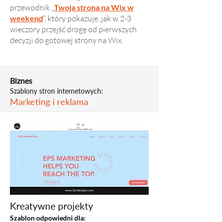
przewodnik „
Twoja strona na Wix w
weekend
”, który pokazuje, jak w 2-3
wieczory przejść drogę od pierwszych
decyzji do gotowej strony na Wix.
Biznes
Szablony stron internetowych:
Marketing i reklama
Kreatywne projekty
Szablon odpowiedni dla: