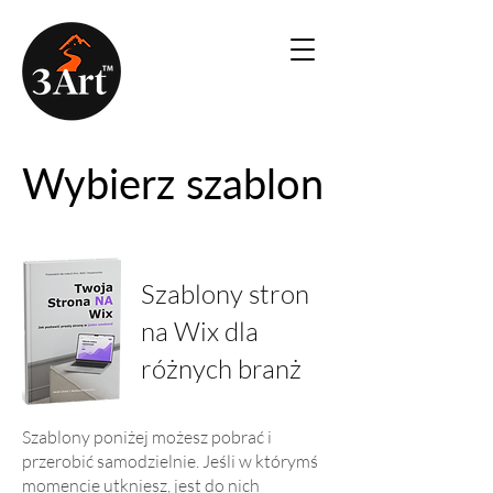
Wybierz szablon
Szablony stron
na Wix dla
różnych branż
​Szablony poniżej możesz pobrać i
przerobić samodzielnie. Jeśli w którymś
momencie utkniesz, jest do nich