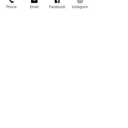
Phone
Email
Facebook
Instagram
Uczestniczymy w programie
partnerskim Wix
Doceniasz nasze porady?
Postaw nam kawę
Jacek Litwin
©
2013-2026
by 3Art
+48 739-581-200
info@3artdesigns.com