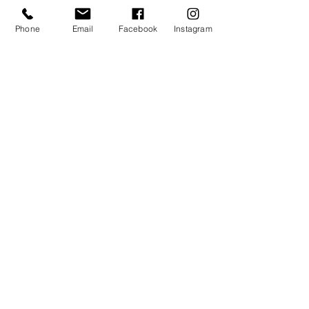
Phone
Email
Facebook
Instagram
Uczestniczymy w programie
partnerskim Wix
Doceniasz nasze porady?
Postaw nam kawę
Jacek Litwin
©
2013-2026
by 3Art