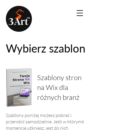
Wybierz szablon
Szablony stron
na Wix dla
różnych branż
​Szablony poniżej możesz pobrać i
przerobić samodzielnie. Jeśli w którymś
momencie utkniesz, jest do nich