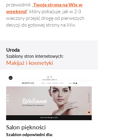
przewodnik „
Twoja strona na Wix w
weekend
”, który pokazuje, jak w 2-3
wieczory przejść drogę od pierwszych
decyzji do gotowej strony na Wix.
Uroda
Szablony stron internetowych:
Makijaż i kosmetyki
Salon piękności
Szablon odpowiedni dla: