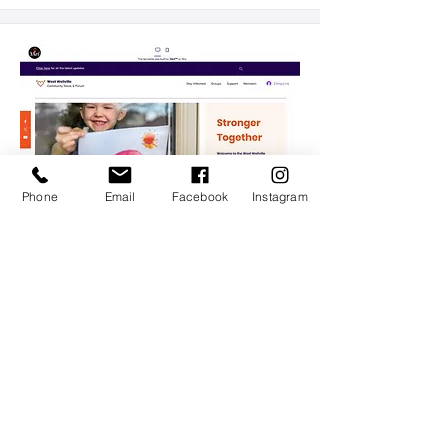
Phone
Email
Facebook
Instagram
Blog i forum społeczności
Szablon odpowiedni dla:
Blogi Społecznościowe, Grupy…
Pokaż więcej
Pokaż
Pobierz