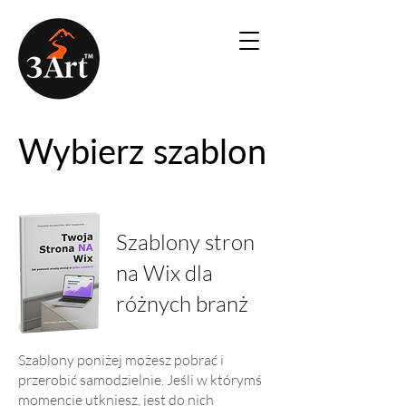
Wybierz szablon
Szablony stron
na Wix dla
różnych branż
​Szablony poniżej możesz pobrać i
przerobić samodzielnie. Jeśli w którymś
momencie utkniesz, jest do nich