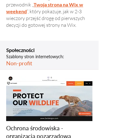
przewodnik „
Twoja strona na Wix w
weekend
”, który pokazuje, jak w 2-3
wieczory przejść drogę od pierwszych
decyzji do gotowej strony na Wix.
Społeczności
Szablony stron internetowych:
Non-profit
Ochrona środowiska -
organizacja pozarządowa