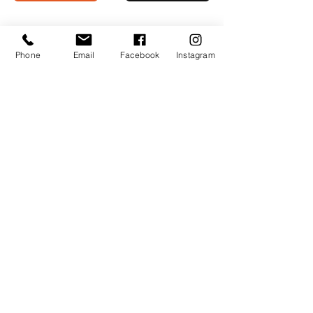
Phone
Email
Facebook
Instagram
Uczestniczymy w programie
partnerskim Wix
Doceniasz nasze porady?
Postaw nam kawę
Jacek Litwin
©
2013-2026
by 3Art