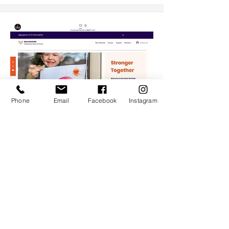
Phone
Email
Facebook
Instagram
Blog i forum społeczności
Szablon odpowiedni dla:
Blogi Społecznościowe, Grupy…
Pokaż więcej
Pokaż
Pobierz