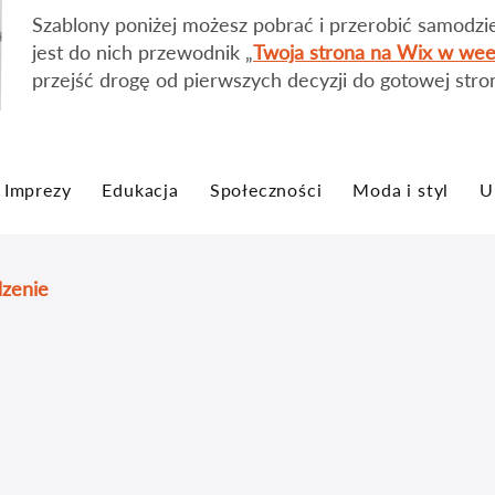
​Szablony poniżej możesz pobrać i przerobić samodzi
jest do nich przewodnik „
Twoja strona na Wix w we
przejść drogę od pierwszych decyzji do gotowej stro
Imprezy
Edukacja
Społeczności
Moda i styl
U
dzenie