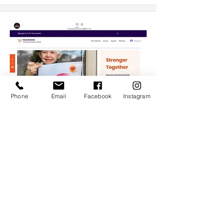
Phone
Email
Facebook
Instagram
Blog i forum społeczności
Szablon odpowiedni dla:
Blogi Społecznościowe, Grupy…
Pokaż więcej
Pokaż
Pobierz