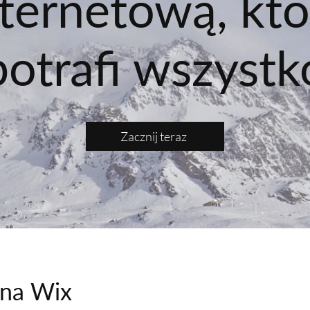
nternetową, któ
potrafi wszystk
Zacznij teraz
 na Wix