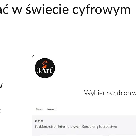
ać w świecie cyfrowym
w
ę