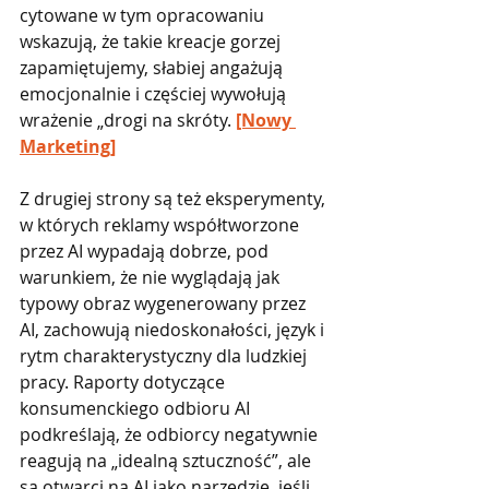
cytowane w tym opracowaniu 
wskazują, że takie kreacje gorzej 
zapamiętujemy, słabiej angażują 
emocjonalnie i częściej wywołują 
wrażenie „drogi na skróty. 
[Nowy 
Marketing]
Z drugiej strony są też eksperymenty, 
w których reklamy współtworzone 
przez AI wypadają dobrze, pod 
warunkiem, że nie wyglądają jak 
typowy obraz wygenerowany przez 
AI, zachowują niedoskonałości, język i 
rytm charakterystyczny dla ludzkiej 
pracy. Raporty dotyczące 
konsumenckiego odbioru AI 
podkreślają, że odbiorcy negatywnie 
reagują na „idealną sztuczność”, ale 
są otwarci na AI jako narzędzie, jeśli 