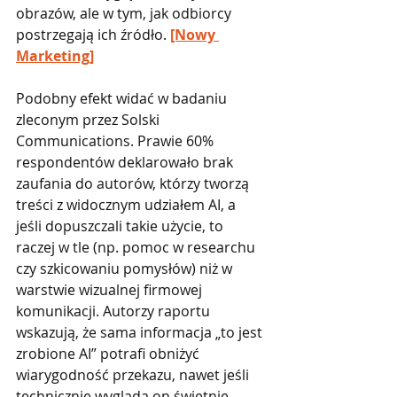
obrazów, ale w tym, jak odbiorcy 
postrzegają ich źródło. 
[Nowy 
Marketing]
Podobny efekt widać w badaniu 
zleconym przez Solski 
Communications. Prawie 60% 
respondentów deklarowało brak 
zaufania do autorów, którzy tworzą 
treści z widocznym udziałem AI, a 
jeśli dopuszczali takie użycie, to 
raczej w tle (np. pomoc w researchu 
czy szkicowaniu pomysłów) niż w 
warstwie wizualnej firmowej 
komunikacji. Autorzy raportu 
wskazują, że sama informacja „to jest 
zrobione AI” potrafi obniżyć 
wiarygodność przekazu, nawet jeśli 
technicznie wygląda on świetnie. 