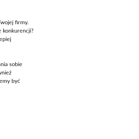
wojej firmy. 
e konkurencji? 
epiej 
nia sobie 
wnież 
cemy być 