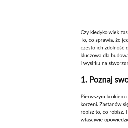
Czy kiedykolwiek zas
To, co sprawia, że je
często ich zdolność d
kluczowa dla budowan
i wysiłku na stworzen
1. Poznaj swo
Pierwszym krokiem do
korzeni. Zastanów się
robisz to, co robisz.
właściwie opowiedzi