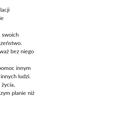
acji 
ie 
 swoich 
czeństwo.
eważ bez niego 
 pomoc innym 
innych ludzi.
życia, 
zym planie niż 