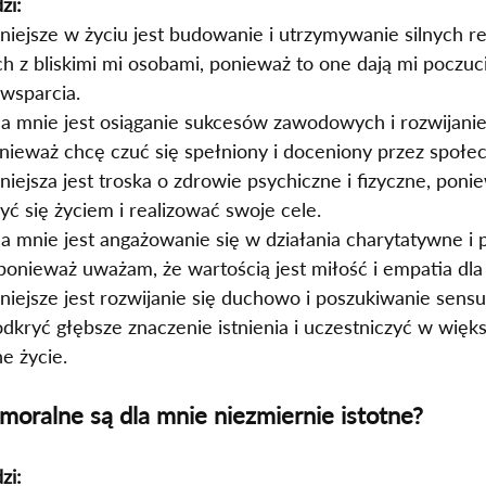
zi:
iejsze w życiu jest budowanie i utrzymywanie silnych rel
h z bliskimi mi osobami, ponieważ to one dają mi poczuc
 wsparcia.
la mnie jest osiąganie sukcesów zawodowych i rozwijanie
onieważ chcę czuć się spełniony i doceniony przez społe
iejsza jest troska o zdrowie psychiczne i fizyczne, poni
zyć się życiem i realizować swoje cele.
la mnie jest angażowanie się w działania charytatywne i
onieważ uważam, że wartością jest miłość i empatia dla 
iejsze jest rozwijanie się duchowo i poszukiwanie sensu 
kryć głębsze znaczenie istnienia i uczestniczyć w więks
e życie.
 moralne są dla mnie niezmiernie istotne?
zi: