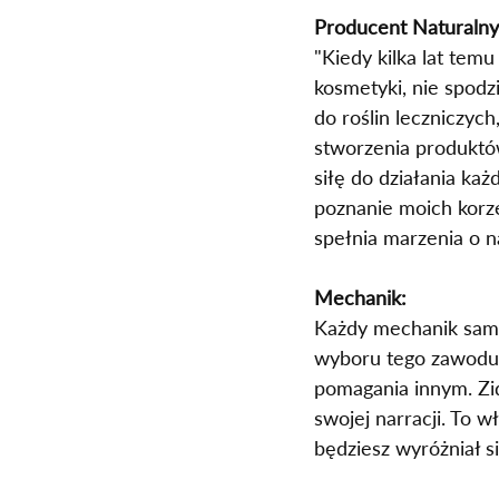
Producent Naturaln
"Kiedy kilka lat tem
kosmetyki, nie spodz
do roślin leczniczyc
stworzenia produktów
siłę do działania ka
poznanie moich korzen
spełnia marzenia o na
Mechanik:
Każdy mechanik samo
wyboru tego zawodu. 
pomagania innym. Zide
swojej narracji. To w
będziesz wyróżniał s