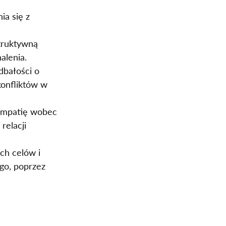
a się z 
truktywną 
alenia.
dbałości o 
onfliktów w 
empatię wobec 
elacji 
ch celów i 
go, poprzez 