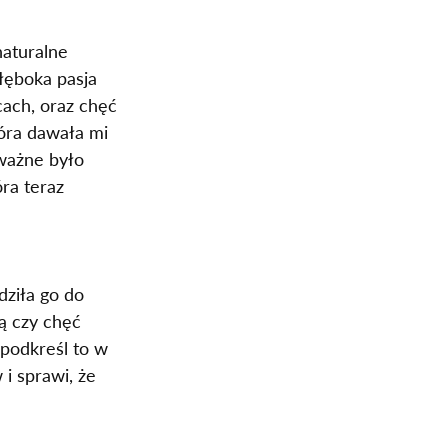
aturalne 
łęboka pasja 
ach, oraz chęć 
óra dawała mi 
 ważne było 
ra teraz 
ziła go do 
ą czy chęć 
 podkreśl to w 
i sprawi, że 