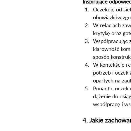
Inspirujące odpowied
Oczekuję od sieb
obowiązków zgod
W relacjach zaw
krytykę oraz got
Współpracując z 
klarowność komu
sposób konstruk
W kontekście r
potrzeb i oczek
opartych na zauf
Ponadto, oczekuj
dążenie do osią
współpracę i ws
4. Jakie zachowa