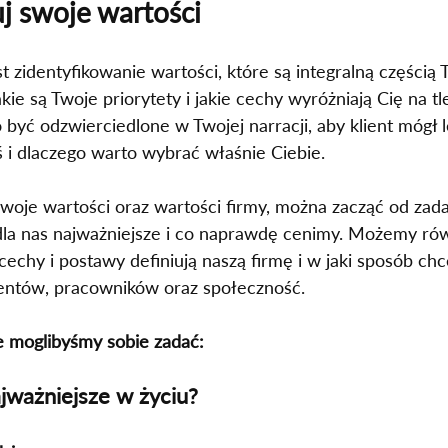
uj swoje wartości
 zidentyfikowanie wartości, które są integralną częścią T
akie są Twoje priorytety i jakie cechy wyróżniają Cię na tl
być odzwierciedlone w Twojej narracji, aby klient mógł l
ś i dlaczego warto wybrać właśnie Ciebie.
woje wartości oraz wartości firmy, można zacząć od zada
t dla nas najważniejsze i co naprawdę cenimy. Możemy ró
 cechy i postawy definiują naszą firmę i w jaki sposób ch
ientów, pracowników oraz społeczność.
re moglibyśmy sobie zadać:
ajważniejsze w życiu?