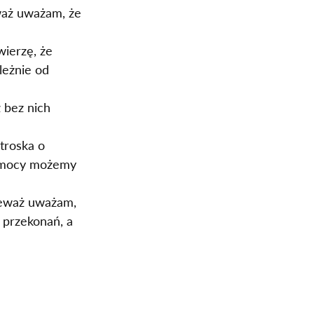
eważ uważam, że 
ierzę, że 
leżnie od 
 bez nich 
troska o 
pomocy możemy 
nieważ uważam, 
 przekonań, a 