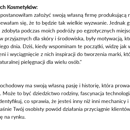
ych Kosmetyków:
u postanowiłam założyć swoją własną firmę produkującą n
iewałam się, że to będzie tak wielkie wyzwanie. Jednak g
h, zdobyta podczas moich podróży po egzotycznych miejsc
 przyjaznych dla skóry i środowiska, były motywacją, kt
żdego dnia. Dziś, kiedy wspominam te początki, widzę jak
i i wyciągnięcie z nich inspiracji do tworzenia marki, któ
turalnej pielęgnacji dla wielu osób."
chodowy ma swoją własną pasję i historię, która prowad
Może to być dziedzictwo rodziny, fascynacja technologi
ntyfikuj, co sprawia, że jesteś inny niż inni mechanicy i
łaśnie Twój osobisty powód działania przyciągnie klientów 
ię na rynku.