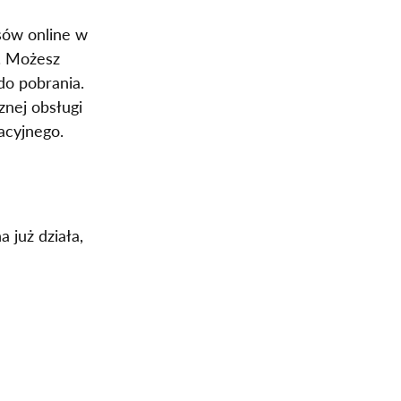
sów online w 
. Możesz 
do pobrania. 
nej obsługi 
acyjnego.
 już działa, 