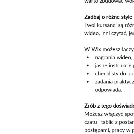
warto zbudować wokó
Zadbaj o różne style 
Twoi kursanci są róż
wideo, inni czytać, je
W Wix możesz łączy
nagrania wideo,
jasne instrukcje
checklisty do po
zadania praktycz
odpowiada.
Zrób z tego doświad
Możesz włączyć społ
czatu i tablic z post
postępami, pracy w 