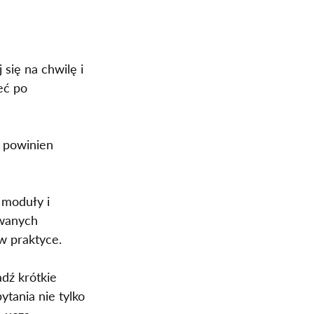
się na chwilę i 
eć po 
k powinien 
 moduły i 
owanych 
w praktyce.
dź krótkie 
tania nie tylko 