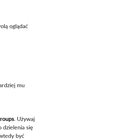
olą oglądać 
ardziej mu 
roups
. Używaj 
 dzielenia się 
wtedy być 