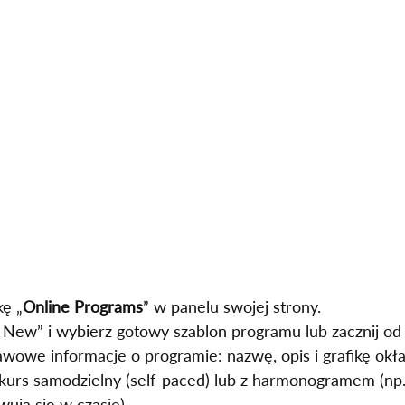
ę „
Online Programs
” w panelu swojej strony.
e New” i wybierz gotowy szablon programu lub zacznij od 
wowe informacje o programie: nazwę, opis i grafikę okła
 kurs samodzielny (self‑paced) lub z harmonogramem (np.
ują się w czasie).