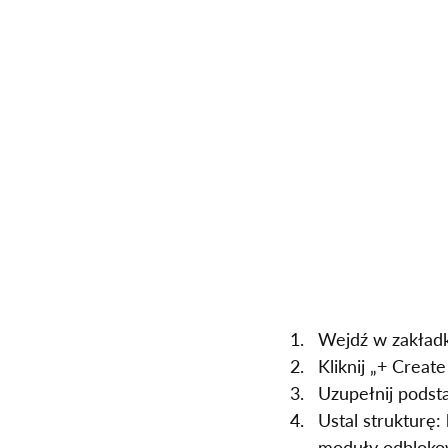
Wejdź w zakładk
Kliknij „+ Creat
Uzupełnij podsta
Ustal strukturę:
moduły odblokow