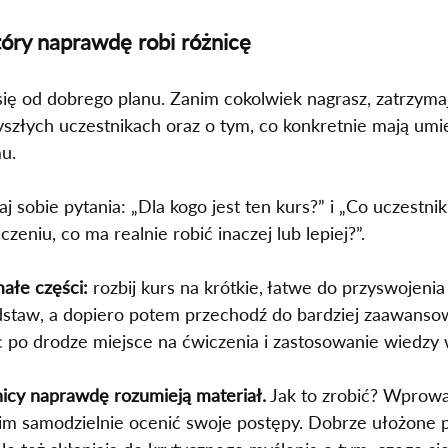
tóry naprawdę robi różnicę
ię od dobrego planu. Zanim cokolwiek nagrasz, zatrzymaj 
szłych uczestnikach oraz o tym, co konkretnie mają umi
u.
aj sobie pytania: „Dla kogo jest ten kurs?” i „Co uczestni
czeniu, co ma realnie robić inaczej lub lepiej?”.
małe części:
 rozbij kurs na krótkie, łatwe do przyswojenia
podstaw, a dopiero potem przechodź do bardziej zaawans
 po drodze miejsce na ćwiczenia i zastosowanie wiedzy 
nicy naprawdę rozumieją materiał.
 Jak to zrobić? Wprowa
im samodzielnie ocenić swoje postępy. Dobrze ułożone py