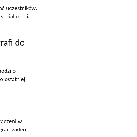
wać uczestników.
social media, 
rafi do 
odzi o 
 ostatniej 
łączeni w 
grań wideo, 