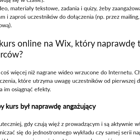
deo, materiały tekstowe, zadania i quizy, żeby zaangażo
m i zaproś uczestników do dołączenia (np. przez mailing, 
ową).
kurs online na Wix, który naprawdę t
orców?
 coś więcej niż nagrane wideo wrzucone do Internetu. Ch
zenia, które utrzyma uwagę uczestników od pierwszej do
ga im osiągnąć efekty.
 by kurs był naprawdę angażujący
kuteczniej, gdy czują więź z prowadzącym i są aktywnie w
niczać się do jednostronnego wykładu czy samej serii na