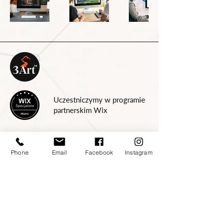
Uczestniczymy w programie
partnerskim Wix
Doceniasz nasze porady?
Postaw nam kawę
Phone
Email
Facebook
Instagram
Jacek Litwin
©
2013-2026
by 3Art