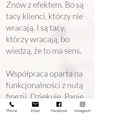
Znów z efektem. Bo są
tacy klienci, którzy nie
wracają. I są tacy,
którzy wracają, bo
wiedzą, że to ma sens.
Współpraca oparta na
funkcjonalności z nutą
finezji. Dziękuję, Panie
Filipie.
Phone
Email
Facebook
Instagram