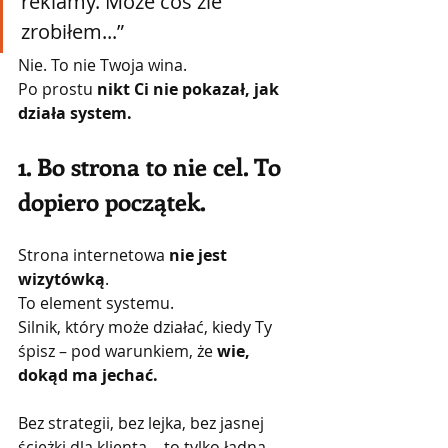
reklamy. Może coś źle 
zrobiłem...”
Nie. To nie Twoja wina.
Po prostu 
nikt Ci nie pokazał, jak 
działa system.
1. Bo strona to nie cel. To 
dopiero początek.
Strona internetowa 
nie jest 
wizytówką
.
To element systemu.
Silnik, który może działać, kiedy Ty 
śpisz – pod warunkiem, że 
wie, 
dokąd ma jechać.
Bez strategii, bez lejka, bez jasnej 
ścieżki dla klienta… to tylko ładna 